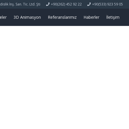
lik İnş. San. Tic. Ltd. Şti
+90(262) 452 92 22
+90(533) 923 59 05
eler
3D Animasyon
Referanslarımız
Haberler
İletişim