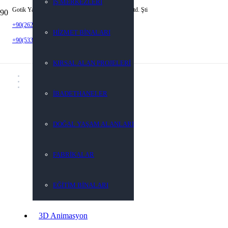
İŞ MERKEZLERİ
Gotik Yapı Mimarlık Mühendislik İnş. San. Tic. Ltd. Şti
+90(262) 452 92 22
HİZMET BİNALARI
+90(533) 923 59 05
KIRSAL ALAN PROJELERİ
İBADETHANELER
DOĞAL YAŞAM ALANLARI
FABRİKALAR
EĞİTİM BİNALARI
3D Animasyon