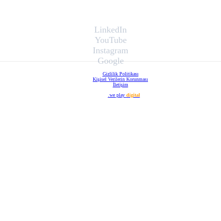
LinkedIn
YouTube
Instagram
Google
Gizlilik Politikası
Kişisel Verilerin Korunması
İletişim
Web Tasarım
.we play
digital