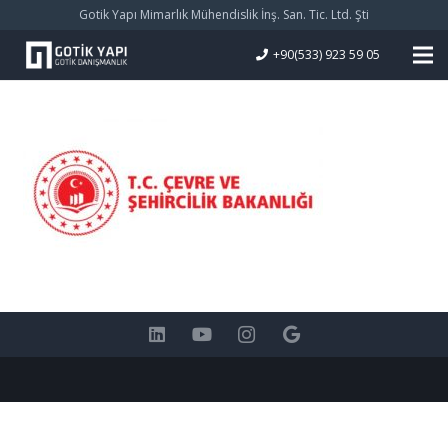
Gotik Yapı Mimarlık Mühendislik İnş. San. Tic. Ltd. Şti
+90(533) 923 59 05