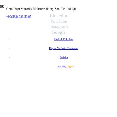
Gotik Yapı Mimarlık Mühendislik İnş. San. Tic. Ltd. Şti
LinkedIn
+90(533) 923 59 05
YouTube
Instagram
Google
Gizlilik Politikası
Kişisel Verilerin Korunması
İletişim
Web Tasarım
.we play
digital