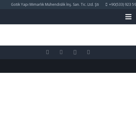
Gotik Yapı Mimarlık Mühendislik İnş. San. Tic. Ltd. Şti
+90(533) 923 59