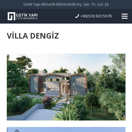
Gotik Yapı Mimarlık Mühendislik İnş. San. Tic. Ltd. Şti
+90(533) 923 59 05
VİLLA DENGİZ