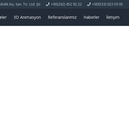
lik İnş. San. Tic. Ltd. Şti
+90(262) 452 92 22
+90(533) 923 59 05
eler
3D Animasyon
Referanslarımız
Haberler
İletişim