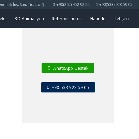
islik İnş. San. Tic. Ltd. Şti
+90(262) 452 92 22
+90(533) 923 59 05
eler
3D Animasyon
Referanslarımız
Haberler
İletişim
WhatsApp Destek
+90 533 923 59 05