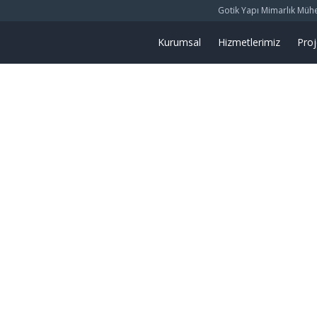
Gotik Yapı Mimarlık Mühend
Kurumsal
Hizmetlerimiz
Proj