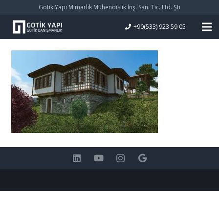
Gotik Yapı Mimarlık Mühendislik İnş. San. Tic. Ltd. Şti
+90(533) 923 59 05