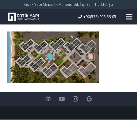
Gotik Yapı Mimarlık Mühendislik İnş. San. Tic. Ltd. Şti
+90(533) 923 59 05