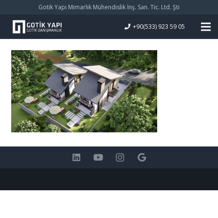
Gotik Yapı Mimarlık Mühendislik İnş. San. Tic. Ltd. Şti
+90(533) 923 59 05