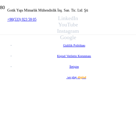
Gotik Yapı Mimarlık Mühendislik İnş. San. Tic. Ltd. Şti
LinkedIn
+90(533) 923 59 05
YouTube
Instagram
Google
Gizlilik Politikası
Kişisel Verilerin Korunması
İletişim
Web Tasarım
.we play
digital