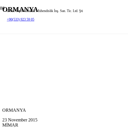
ORMANYA
Gotik Yapı Mimarlık Mühendislik İnş. San. Tic. Ltd. Şti
+90(533) 923 59 05
ORMANYA
23 November 2015
MİMAR