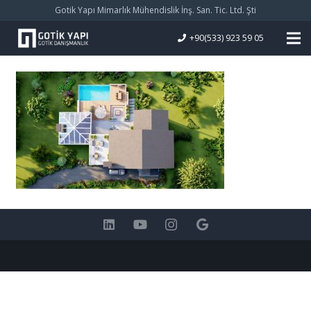
Gotik Yapı Mimarlık Mühendislik İnş. San. Tic. Ltd. Şti
+90(533) 923 59 05