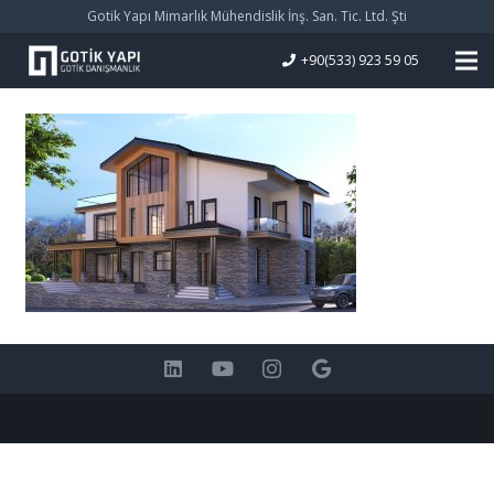
Gotik Yapı Mimarlık Mühendislik İnş. San. Tic. Ltd. Şti
+90(533) 923 59 05