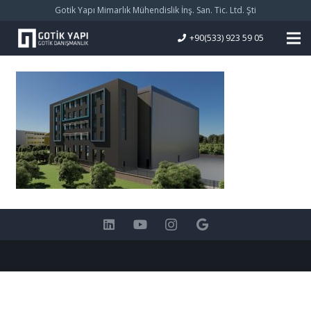
Gotik Yapı Mimarlık Mühendislik İnş. San. Tic. Ltd. Şti
+90(533) 923 59 05