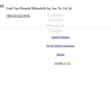
Gotik Yapı Mimarlık Mühendislik İnş. San. Tic. Ltd. Şti
LinkedIn
+90(533) 923 59 05
YouTube
Instagram
Google
Gizlilik Politikası
Kişisel Verilerin Korunması
İletişim
Web Tasarım
.we play
digital