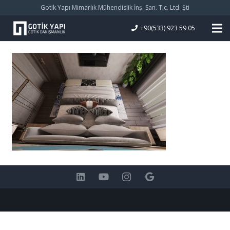
Gotik Yapı Mimarlık Mühendislik İnş. San. Tic. Ltd. Şti
+90(533) 923 59 05