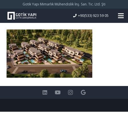
Gotik Yapı Mimarlık Mühendislik İnş. San. Tic. Ltd. Şti
+90(533) 923 59 05