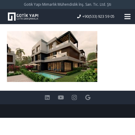
Gotik Yapı Mimarlık Mühendislik İnş. San. Tic. Ltd. Şti
+90(533) 923 59 05