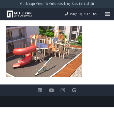
Gotik Yapı Mimarlık Mühendislik İnş. San. Tic. Ltd. Şti
+90(533) 923 59 05