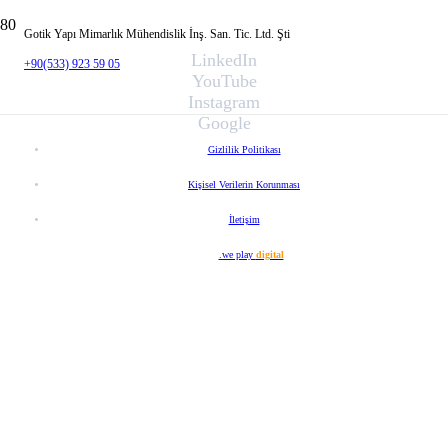
Gotik Yapı Mimarlık Mühendislik İnş. San. Tic. Ltd. Şti
LinkedIn
+90(533) 923 59 05
YouTube
Instagram
Google
Gizlilik Politikası
Kişisel Verilerin Korunması
İletişim
Web Tasarım
.we play
digital