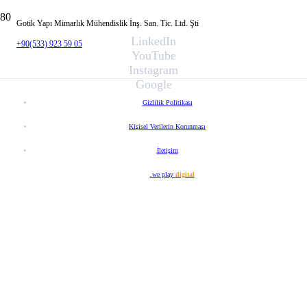
Gotik Yapı Mimarlık Mühendislik İnş. San. Tic. Ltd. Şti
LinkedIn
+90(533) 923 59 05
YouTube
Instagram
Google
Gizlilik Politikası
Kişisel Verilerin Korunması
İletişim
Web Tasarım
.we play
digital