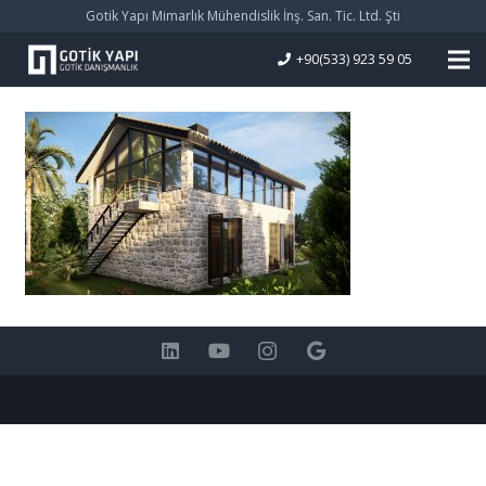
Gotik Yapı Mimarlık Mühendislik İnş. San. Tic. Ltd. Şti
+90(533) 923 59 05