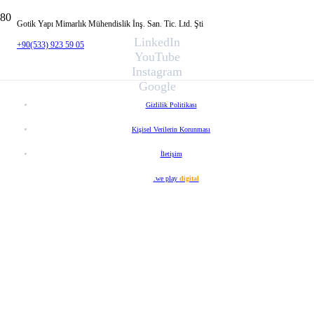
Gotik Yapı Mimarlık Mühendislik İnş. San. Tic. Ltd. Şti
LinkedIn
+90(533) 923 59 05
YouTube
Instagram
Google
Gizlilik Politikası
Kişisel Verilerin Korunması
İletişim
Web Tasarım
.we play
digital