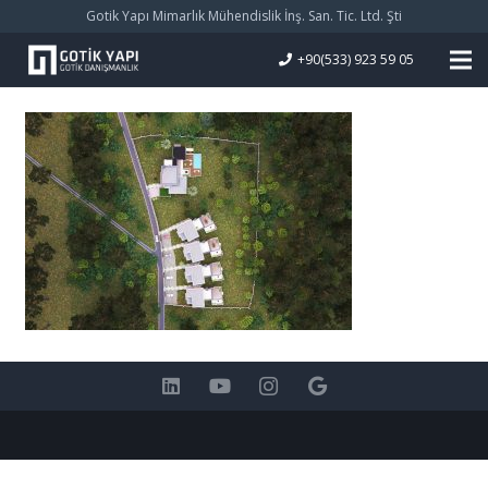
Gotik Yapı Mimarlık Mühendislik İnş. San. Tic. Ltd. Şti
+90(533) 923 59 05