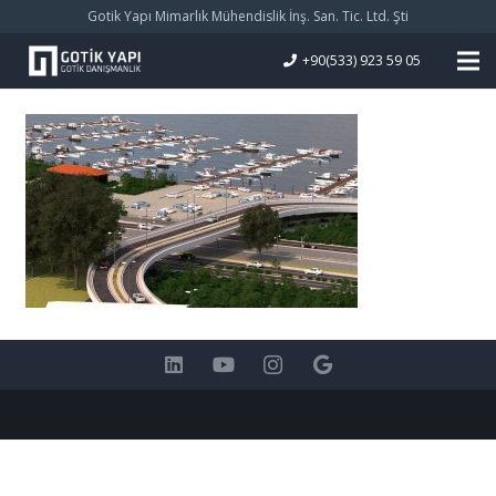
Gotik Yapı Mimarlık Mühendislik İnş. San. Tic. Ltd. Şti
+90(533) 923 59 05