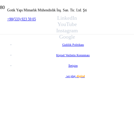
Gotik Yapı Mimarlık Mühendislik İnş. San. Tic. Ltd. Şti
LinkedIn
+90(533) 923 59 05
YouTube
Instagram
Google
Gizlilik Politikası
Kişisel Verilerin Korunması
İletişim
Web Tasarım
.we play
digital