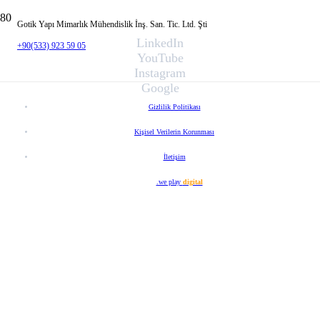
Gotik Yapı Mimarlık Mühendislik İnş. San. Tic. Ltd. Şti
LinkedIn
+90(533) 923 59 05
YouTube
Instagram
Google
Gizlilik Politikası
Kişisel Verilerin Korunması
İletişim
Web Tasarım
.we play
digital