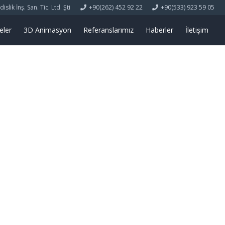
lik İnş. San. Tic. Ltd. Şti
+90(262) 452 92 22
+90(533) 923 59 05
eler
3D Animasyon
Referanslarımız
Haberler
İletişim