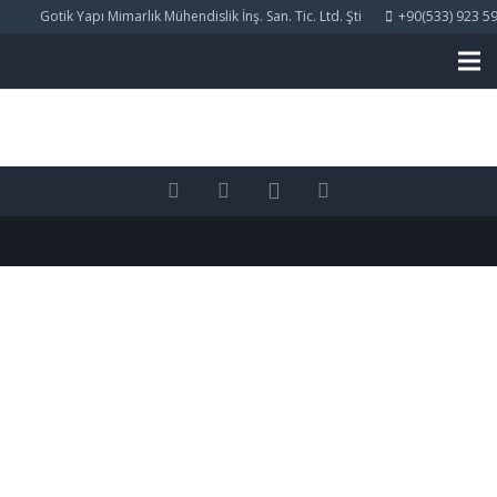
Gotik Yapı Mimarlık Mühendislik İnş. San. Tic. Ltd. Şti
+90(533) 923 59