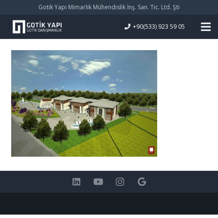
Gotik Yapı Mimarlık Mühendislik İnş. San. Tic. Ltd. Şti
+90(533) 923 59 05