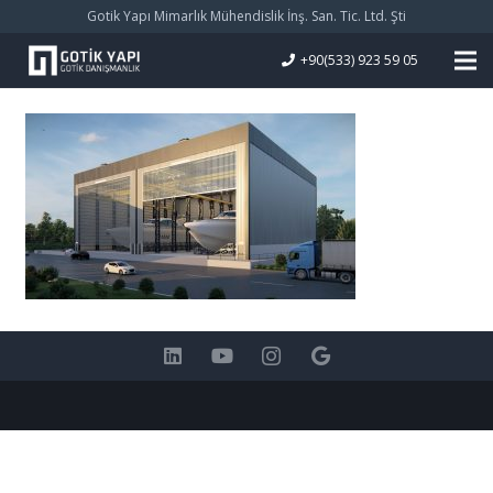
Gotik Yapı Mimarlık Mühendislik İnş. San. Tic. Ltd. Şti
+90(533) 923 59 05