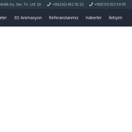
lik İnş. San. Tic. Ltd. Şti
+90(262) 452 92 22
+90(533) 923 59 05
eler
3D Animasyon
Referanslarımız
Haberler
İletişim