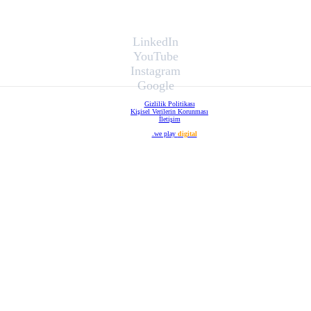
LinkedIn
YouTube
Instagram
Google
Gizlilik Politikası
Kişisel Verilerin Korunması
İletişim
Web Tasarım
.we play
digital