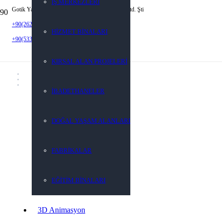
İŞ MERKEZLERİ
Gotik Yapı Mimarlık Mühendislik İnş. San. Tic. Ltd. Şti
+90(262) 452 92 22
HİZMET BİNALARI
+90(533) 923 59 05
KIRSAL ALAN PROJELERİ
İBADETHANELER
DOĞAL YAŞAM ALANLARI
FABRİKALAR
EĞİTİM BİNALARI
3D Animasyon