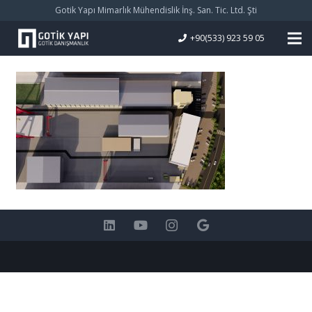
Gotik Yapı Mimarlık Mühendislik İnş. San. Tic. Ltd. Şti
+90(533) 923 59 05