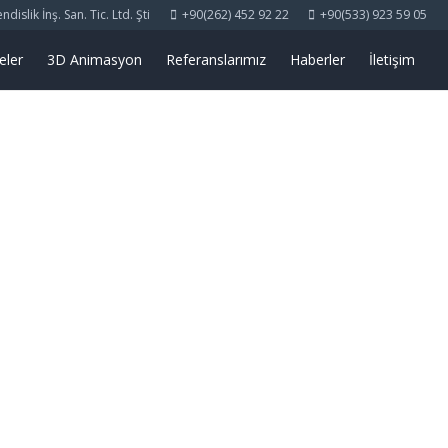
islik İnş. San. Tic. Ltd. Şti
+90(262) 452 92 22
+90(533) 923 59 05
eler
3D Animasyon
Referanslarımız
Haberler
İletişim