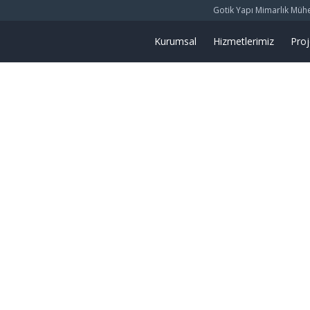
Gotik Yapı Mimarlık Mühend
Kurumsal
Hizmetlerimiz
Proj