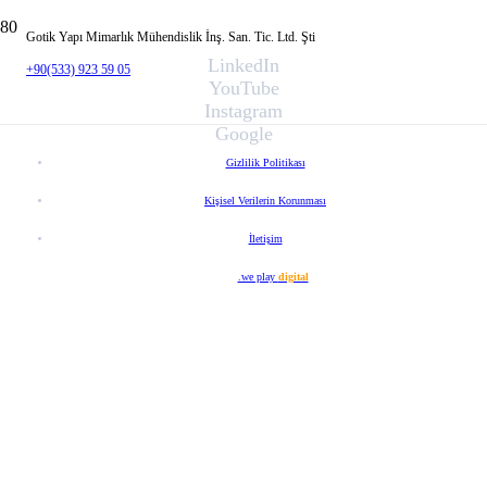
Gotik Yapı Mimarlık Mühendislik İnş. San. Tic. Ltd. Şti
LinkedIn
+90(533) 923 59 05
YouTube
Instagram
Google
Gizlilik Politikası
Kişisel Verilerin Korunması
İletişim
Web Tasarım
.we play
digital