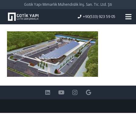
Gotik Yapı Mimarlık Mühendislik İnş. San. Tic. Ltd. Şti
+90(533) 923 59 05