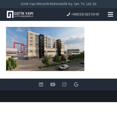
Gotik Yapı Mimarlık Mühendislik İnş. San. Tic. Ltd. Şti
+90(533) 923 59 05