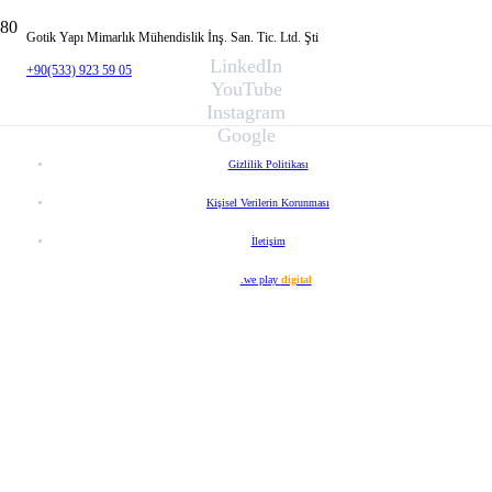
Gotik Yapı Mimarlık Mühendislik İnş. San. Tic. Ltd. Şti
LinkedIn
+90(533) 923 59 05
YouTube
Instagram
Google
Gizlilik Politikası
Kişisel Verilerin Korunması
İletişim
Web Tasarım
.we play
digital