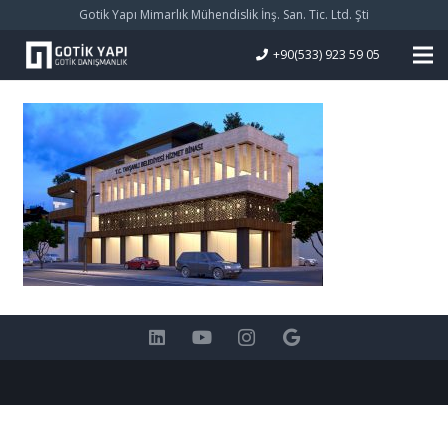
Gotik Yapı Mimarlık Mühendislik İnş. San. Tic. Ltd. Şti
+90(533) 923 59 05