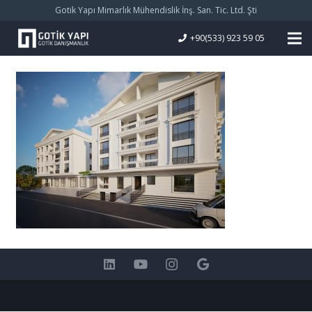
Gotik Yapı Mimarlık Mühendislik İnş. San. Tic. Ltd. Şti
+90(533) 923 59 05