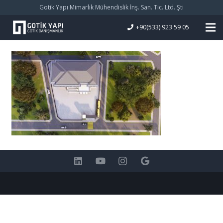
Gotik Yapı Mimarlık Mühendislik İnş. San. Tic. Ltd. Şti
+90(533) 923 59 05