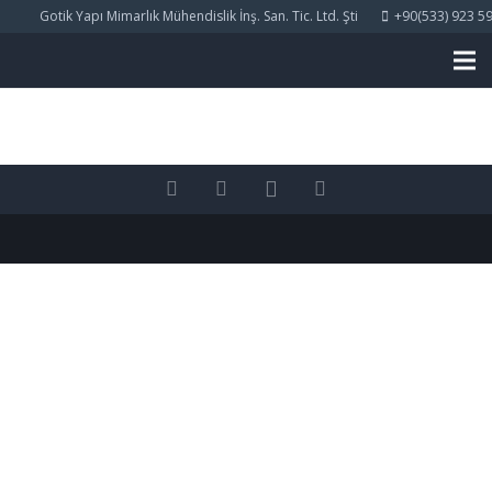
Gotik Yapı Mimarlık Mühendislik İnş. San. Tic. Ltd. Şti
+90(533) 923 59