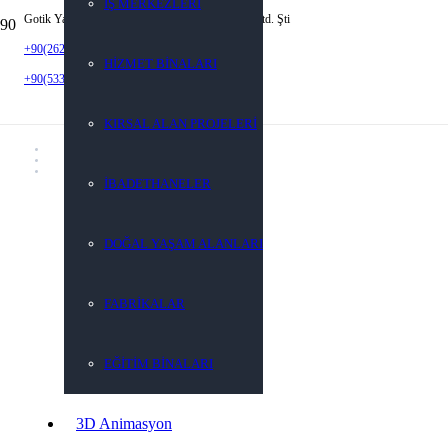
İŞ MERKEZLERİ
Gotik Yapı Mimarlık Mühendislik İnş. San. Tic. Ltd. Şti
+90(262) 452 92 22
HİZMET BİNALARI
+90(533) 923 59 05
KIRSAL ALAN PROJELERİ
İBADETHANELER
DOĞAL YAŞAM ALANLARI
FABRİKALAR
EĞİTİM BİNALARI
3D Animasyon