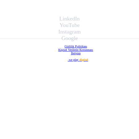
LinkedIn
YouTube
Instagram
Google
Gizlilik Politikası
Kişisel Verilerin Korunması
İletişim
Web Tasarım
.we play
digital