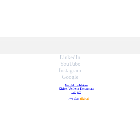
LinkedIn
YouTube
Instagram
Google
Gizlilik Politikası
Kişisel Verilerin Korunması
İletişim
Web Tasarım
.we play
digital