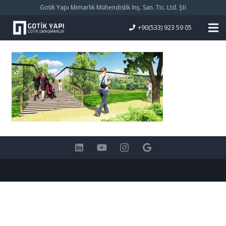
Gotik Yapı Mimarlık Mühendislik İnş. San. Tic. Ltd. Şti
+90(533) 923 59 05