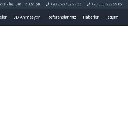
lik İnş. San. Tic. Ltd. Şti
+90(262) 452 92 22
+90(533) 923 59 05
eler
3D Animasyon
Referanslarımız
Haberler
İletişim