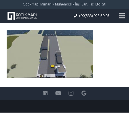
Gotik Yapı Mimarlık Mühendislik İnş. San. Tic. Ltd. Şti
+90(533) 923 59 05